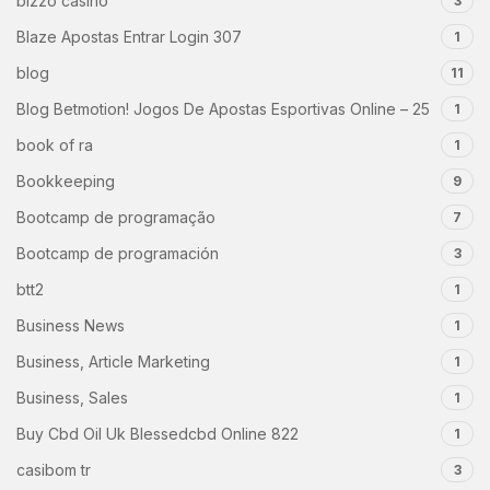
bizzo casino
3
Blaze Apostas Entrar Login 307
1
blog
11
Blog Betmotion! Jogos De Apostas Esportivas Online – 25
1
book of ra
1
Bookkeeping
9
Bootcamp de programação
7
Bootcamp de programación
3
btt2
1
Business News
1
Business, Article Marketing
1
Business, Sales
1
Buy Cbd Oil Uk Blessedcbd Online 822
1
casibom tr
3