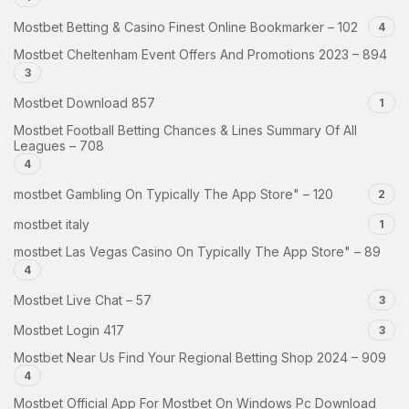
Mostbet Betting & Casino Finest Online Bookmarker – 102
4
Mostbet Cheltenham Event Offers And Promotions 2023 – 894
3
Mostbet Download 857
1
Mostbet Football Betting Chances & Lines Summary Of All
Leagues – 708
4
‎mostbet Gambling On Typically The App Store" – 120
2
mostbet italy
1
‎mostbet Las Vegas Casino On Typically The App Store" – 89
4
Mostbet Live Chat – 57
3
Mostbet Login 417
3
Mostbet Near Us Find Your Regional Betting Shop 2024 – 909
4
Mostbet Official App For Mostbet On Windows Pc Download