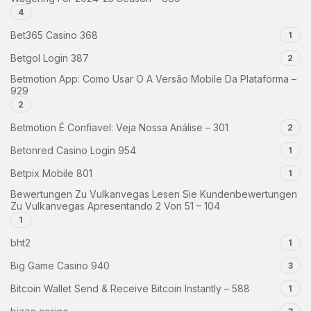
4
Bet365 Casino 368
1
Betgol Login 387
2
Betmotion App: Como Usar O A Versão Mobile Da Plataforma –
929
2
Betmotion É Confiavel: Veja Nossa Análise – 301
2
Betonred Casino Login 954
1
Betpix Mobile 801
1
Bewertungen Zu Vulkanvegas Lesen Sie Kundenbewertungen
Zu Vulkanvegas Apresentando 2 Von 51 – 104
1
bht2
1
Big Game Casino 940
3
Bitcoin Wallet Send & Receive Bitcoin Instantly – 588
1