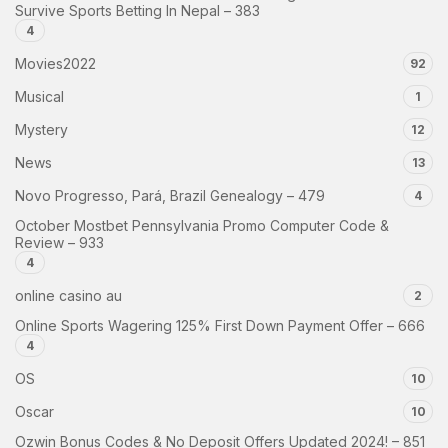
Survive Sports Betting In Nepal – 383
4
Movies2022
92
Musical
1
Mystery
12
News
13
Novo Progresso, Pará, Brazil Genealogy – 479
4
October Mostbet Pennsylvania Promo Computer Code &
Review – 933
4
online casino au
2
Online Sports Wagering 125% First Down Payment Offer – 666
4
OS
10
Oscar
10
Ozwin Bonus Codes & No Deposit Offers Updated 2024! – 851