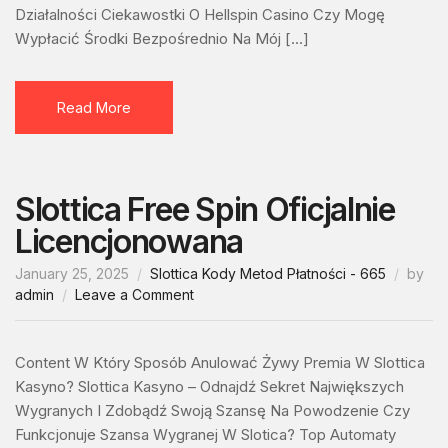
Działalności Ciekawostki O Hellspin Casino Czy Mogę
Wypłacić Środki Bezpośrednio Na Mój […]
Read More
Slottica Free Spin Oficjalnie
Licencjonowana
January 25, 2025
Slottica Kody Metod Płatności - 665
by
on
admin
Leave a Comment
Slottica
Free
Spin
Content W Który Sposób Anulować Żywy Premia W Slottica
Oficjalnie
Kasyno? Slottica Kasyno – Odnajdź Sekret Największych
Licencjonowana
Wygranych I Zdobądź Swoją Szansę Na Powodzenie Czy
Funkcjonuje Szansa Wygranej W Slotica? Top Automaty