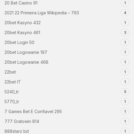
20 Bet Casino 91
1
2021 22 Primeira Liga Wikipedia – 793
4
20bet Kasyno 432
1
20bet Kasyno 461
3
20bet Login 50
1
20bet Logowanie 197
1
20bet Logowanie 468
1
22bet
1
22bet IT
1
5240_tr
5
5770_tr
1
7 Games Bet E Confiavel 295
1
777 Gratowin 814
1
888starz bd
1