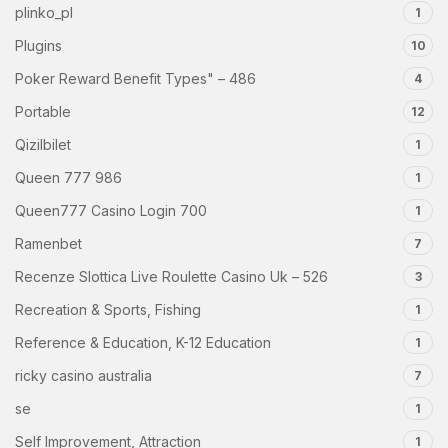
plinko_pl
1
Plugins
10
Poker Reward Benefit Types" – 486
4
Portable
12
Qizilbilet
1
Queen 777 986
1
Queen777 Casino Login 700
1
Ramenbet
7
Recenze Slottica Live Roulette Casino Uk – 526
3
Recreation & Sports, Fishing
1
Reference & Education, K-12 Education
1
ricky casino australia
7
se
1
Self Improvement, Attraction
1