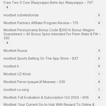
Free Two 0 Com Waaysapps Betw Ays Waaysapps – 747
4
mostbet ozbekistonda
2
Mostbet Partners Affiliate Program Review – 170
4
Mostbet Pennsylvania Bonus Code $200 In Bonus Wagers
Guaranteed + 40 Bonus Spins Intended For Penn State & Pitt –
330
4
Mostbet Russia
3
‎mostbet Sports Betting On The App Store – 837
2
mostbet tr
5
Mostbet UZ Kirish
1
Mostbet Регистрация И Мнение – 539
4
mostbet-ru-serg
1
Mostbet: Full Evaluation & Subscription Oct 2024 – 906
4
Mostbet: Your Current Go-to Hub With Regard To Online &