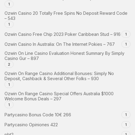
1
Ozwin Casino 20 Totally Free Spins No Deposit Reward Code
– 543
1
Ozwin Casino Free Chip 2023 Poker Caribbean Stud – 916
1
Ozwin Casino In Australia: On The Internet Pokies – 767
1
Ozwin On Line Casino Evaluation Honest Summary By Simply
Casino Gur – 897
2
Ozwin On Range Casino Additional Bonuses: Simply No
Deposit, Cashback & Several Other Folks – 930
1
Ozwin On Range Casino Special Offers Australia $1000
Welcome Bonus Deals – 297
1
Partycasino Bonus Code 10€ 266
1
Partycasino Opiniones 422
1
pbt2
1