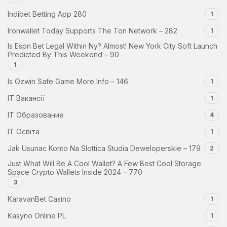
Indibet Betting App 280
1
Ironwallet Today Supports The Ton Network – 282
1
Is Espn Bet Legal Within Ny? Almost! New York City Soft Launch
Predicted By This Weekend – 90
1
Is Ozwin Safe Game More Info – 146
1
IT Вакансії
1
IT Образование
4
IT Освіта
1
Jak Usunac Konto Na Slottica Studia Deweloperskie – 179
2
Just What Will Be A Cool Wallet? A Few Best Cool Storage
Space Crypto Wallets Inside 2024 – 770
3
KaravanBet Casino
1
Kasyno Online PL
1