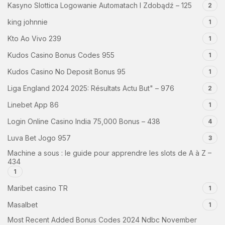
Kasyno Slottica Logowanie Automatach I Zdobądź – 125
2
king johnnie
1
Kto Ao Vivo 239
1
Kudos Casino Bonus Codes 955
1
Kudos Casino No Deposit Bonus 95
1
Liga England 2024 2025: Résultats Actu But" – 976
2
Linebet App 86
1
Login Online Casino India 75,000 Bonus – 438
4
Luva Bet Jogo 957
3
Machine a sous : le guide pour apprendre les slots de A à Z –
434
1
Maribet casino TR
1
Masalbet
1
Most Recent Added Bonus Codes 2024 Ndbc November