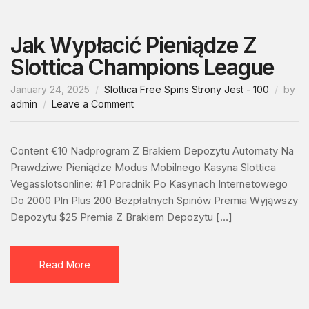
Jak Wypłacić Pieniądze Z
Slottica Champions League
January 24, 2025
Slottica Free Spins Strony Jest - 100
by
on
admin
Leave a Comment
Jak
Wypłacić
Pieniądze
Content €10 Nadprogram Z Brakiem Depozytu Automaty Na
Z
Prawdziwe Pieniądze Modus Mobilnego Kasyna Slottica
Slottica
Vegasslotsonline: #1 Poradnik Po Kasynach Internetowego
Champions
Do 2000 Pln Plus 200 Bezpłatnych Spinów Premia Wyjąwszy
League
Depozytu $25 Premia Z Brakiem Depozytu […]
Read More