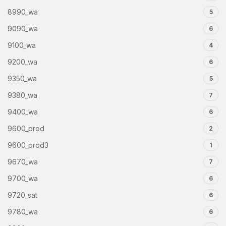
8990_wa
5
9090_wa
6
9100_wa
4
9200_wa
6
9350_wa
5
9380_wa
7
9400_wa
6
9600_prod
2
9600_prod3
1
9670_wa
7
9700_wa
6
9720_sat
6
9780_wa
6