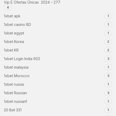
Vip E Ofertas Únicas ️ 2024 – 277
4
1xbet apk
1
1xbet casino BD
1
1xbet egypt
1
1xbet Korea
2
1xbet KR
2
1xbet Login India 602
3
1xbet malaysia
1
1xbet Morocco
3
1xbet russia
1
1xbet Russian
3
1xbet russian1
1
20 Bet 331
1