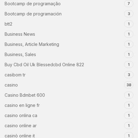
Bootcamp de programação
7
Bootcamp de programación
3
btt2
1
Business News
1
Business, Article Marketing
1
Business, Sales
1
Buy Cbd Oil Uk Blessedcbd Online 822
1
casibom tr
3
casino
38
Casino Bdmbet 600
1
casino en ligne fr
1
casino onlina ca
1
casino online ar
1
casinò online it
1