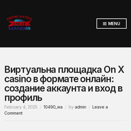
MENU
Виртуальна площадка On X
casino в формате онлайн:
создание аккаунта и вход в
профиль
February 4, 2025
10490_wa
by
admin
Leave a
on
Comment
Виртуальна
площадка