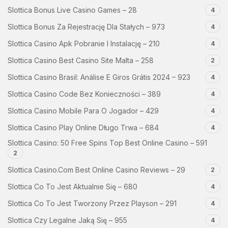
Slottica Bonus Live Casino Games – 28
4
Slottica Bonus Za Rejestrację Dla Stałych – 973
4
Slottica Casino Apk Pobranie I Instalację – 210
4
Slottica Casino Best Casino Site Malta – 258
2
Slottica Casino Brasil: Análise E Giros Grátis 2024 – 923
4
Slottica Casino Code Bez Konieczności – 389
4
Slottica Casino Mobile Para O Jogador – 429
4
Slottica Casino Play Online Długo Trwa – 684
4
Slottica Casino: 50 Free Spins Top Best Online Casino – 591
2
Slottica Casino.Com Best Online Casino Reviews – 29
2
Slottica Co To Jest Aktualnie Się – 680
4
Slottica Co To Jest Tworzony Przez Playson – 291
4
Slottica Czy Legalne Jaką Się – 955
4