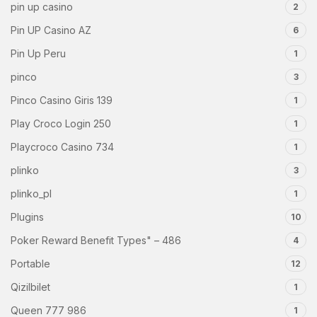
pin up casino
2
Pin UP Casino AZ
6
Pin Up Peru
1
pinco
3
Pinco Casino Giris 139
1
Play Croco Login 250
1
Playcroco Casino 734
1
plinko
3
plinko_pl
1
Plugins
10
Poker Reward Benefit Types" – 486
4
Portable
12
Qizilbilet
1
Queen 777 986
1