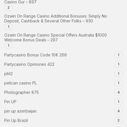
Casino Gur – 897
2
Ozwin On Range Casino Additional Bonuses: Simply No
Deposit, Cashback & Several Other Folks – 930
1
Ozwin On Range Casino Special Offers Australia $1000
Welcome Bonus Deals – 297
1
Partycasino Bonus Code 10€ 266
1
Partycasino Opiniones 422
1
pbt2
1
pelican casino PL
1
Photographer 875
4
Pin UP
1
pin up azerbaijan
4
Pin Up Brazil
2