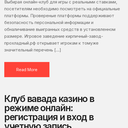
On
Выбирая онлайн-клуб для игры с реальными ставками,
X
посетителям необходимо посмотреть на официальные
casino
платформы. Провереные платформы поддерживают
в
безопасность персональной информации и
формате
обналичивание выигранных средств в установленном
онлайн:
размере. Игровое заведение кирпичный-завод-
создание
аккаунта
прохладный.рф открывает игрокам к томуже
и
значительный перечень […]
вход
в
профиль
Read More
Клуб вавада казино в
режиме онлайн:
регистрация и вход в
учетную запись