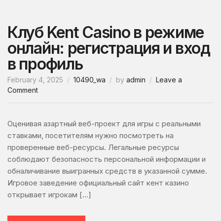
Клуб Kent Casino в режиме
онлайн: регистрация и вход
в профиль
February 4, 2025
10490_wa
by
admin
Leave a
on
Comment
Клуб
Kent
Casino
Оценивая азартный веб-проект для игры с реальными
в
ставками, посетителям нужно посмотреть на
режиме
проверенные веб-ресурсы. Легальные ресурсы
онлайн:
соблюдают безопасность персональной информации и
регистрация
обналичивание выигранных средств в указанной сумме.
и
Игровое заведение официальный сайт кент казино
вход
в
открывает игрокам […]
профиль