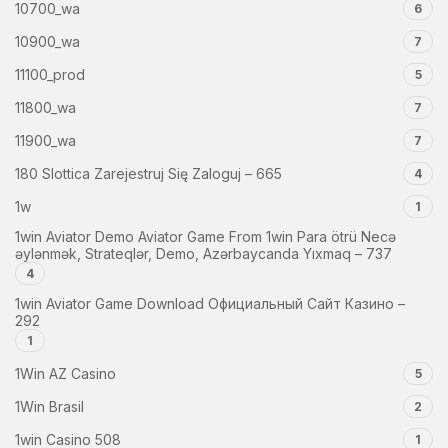
10700_wa
6
10900_wa
7
11100_prod
5
11800_wa
7
11900_wa
7
180 Slottica Zarejestruj Się Zaloguj – 665
4
1w
1
1win Aviator Demo Aviator Game From 1win Para ötrü Necə
əylənmək, Strateqlər, Demo, Azərbaycanda Yıxmaq – 737
4
1win Aviator Game Download Официальный Сайт Казино –
292
1
1Win AZ Casino
5
1Win Brasil
2
1win Casino 508
1