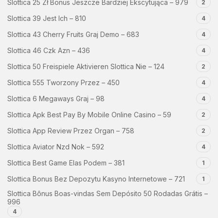
Slottica 25 Zł Bonus Jeszcze Bardziej Ekscytująca – 979
2
Slottica 39 Jest Ich – 810
4
Slottica 43 Cherry Fruits Graj Demo – 683
4
Slottica 46 Czk Azn – 436
4
Slottica 50 Freispiele Aktivieren Slottica Nie – 124
2
Slottica 555 Tworzony Przez – 450
4
Slottica 6 Megaways Graj – 98
4
Slottica Apk Best Pay By Mobile Online Casino – 59
2
Slottica App Review Przez Organ – 758
2
Slottica Aviator Nzd Nok – 592
4
Slottica Best Game Elas Podem – 381
1
Slottica Bonus Bez Depozytu Kasyno Internetowe – 721
1
Slottica Bônus Boas-vindas Sem Depósito 50 Rodadas Grátis –
996
4