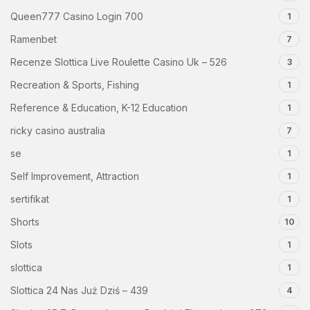
Queen777 Casino Login 700
1
Ramenbet
7
Recenze Slottica Live Roulette Casino Uk – 526
3
Recreation & Sports, Fishing
1
Reference & Education, K-12 Education
1
ricky casino australia
7
se
1
Self Improvement, Attraction
1
sertifikat
1
Shorts
10
Slots
1
slottica
1
Slottica 24 Nas Już Dziś – 439
4