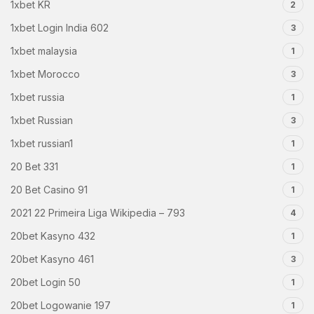
1xbet KR
2
1xbet Login India 602
3
1xbet malaysia
1
1xbet Morocco
3
1xbet russia
1
1xbet Russian
3
1xbet russian1
1
20 Bet 331
1
20 Bet Casino 91
1
2021 22 Primeira Liga Wikipedia – 793
4
20bet Kasyno 432
1
20bet Kasyno 461
3
20bet Login 50
1
20bet Logowanie 197
1