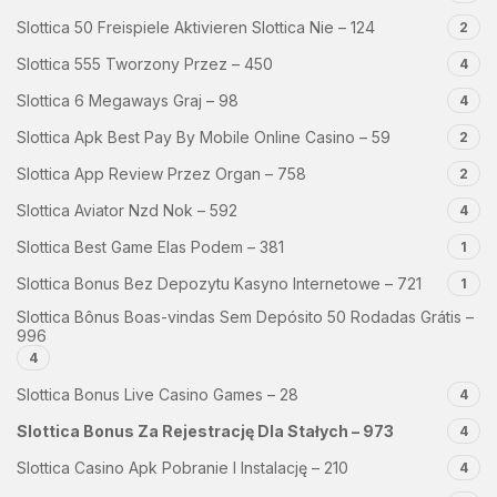
Slottica 50 Freispiele Aktivieren Slottica Nie – 124
2
Slottica 555 Tworzony Przez – 450
4
Slottica 6 Megaways Graj – 98
4
Slottica Apk Best Pay By Mobile Online Casino – 59
2
Slottica App Review Przez Organ – 758
2
Slottica Aviator Nzd Nok – 592
4
Slottica Best Game Elas Podem – 381
1
Slottica Bonus Bez Depozytu Kasyno Internetowe – 721
1
Slottica Bônus Boas-vindas Sem Depósito 50 Rodadas Grátis –
996
4
Slottica Bonus Live Casino Games – 28
4
Slottica Bonus Za Rejestrację Dla Stałych – 973
4
Slottica Casino Apk Pobranie I Instalację – 210
4