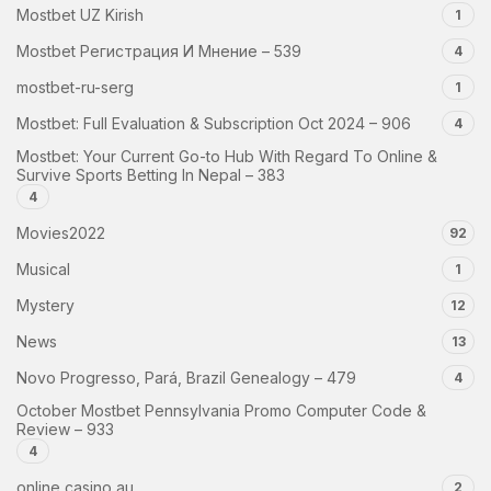
Mostbet UZ Kirish
1
Mostbet Регистрация И Мнение – 539
4
mostbet-ru-serg
1
Mostbet: Full Evaluation & Subscription Oct 2024 – 906
4
Mostbet: Your Current Go-to Hub With Regard To Online &
Survive Sports Betting In Nepal – 383
4
Movies2022
92
Musical
1
Mystery
12
News
13
Novo Progresso, Pará, Brazil Genealogy – 479
4
October Mostbet Pennsylvania Promo Computer Code &
Review – 933
4
online casino au
2