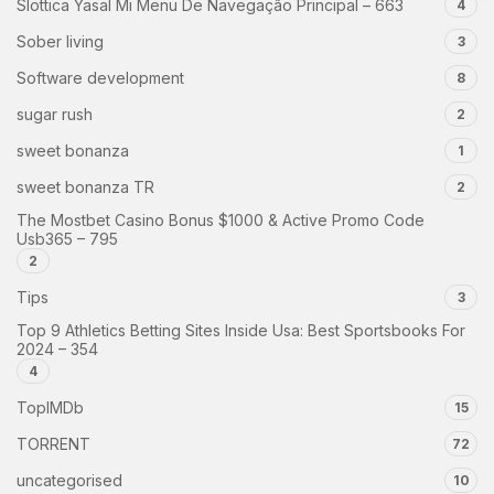
Slottica Yasal Mi Menu De Navegação Principal – 663
4
Sober living
3
Software development
8
sugar rush
2
sweet bonanza
1
sweet bonanza TR
2
The Mostbet Casino Bonus $1000 & Active Promo Code
Usb365 – 795
2
Tips
3
Top 9 Athletics Betting Sites Inside Usa: Best Sportsbooks For
2024 – 354
4
TopIMDb
15
TORRENT
72
uncategorised
10