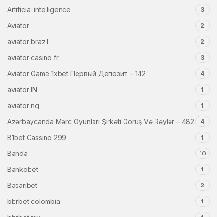
Artificial intelligence
3
Aviator
2
aviator brazil
2
aviator casino fr
3
Aviator Game 1xbet Первый Депозит – 142
4
aviator IN
1
aviator ng
1
Azərbaycanda Mərc Oyunları Şirkəti Görüş Və Rəylər – 482
4
B1bet Cassino 299
1
Banda
10
Bankobet
1
Basaribet
2
bbrbet colombia
1