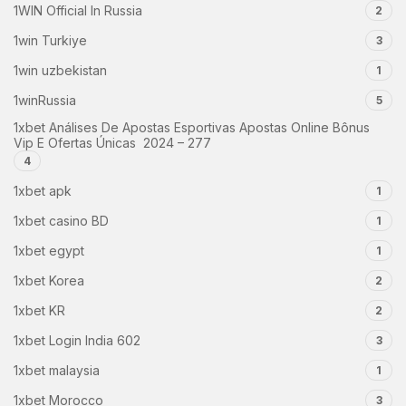
1WIN Official In Russia
2
1win Turkiye
3
1win uzbekistan
1
1winRussia
5
1xbet Análises De Apostas Esportivas Apostas Online Bônus
Vip E Ofertas Únicas ️ 2024 – 277
4
1xbet apk
1
1xbet casino BD
1
1xbet egypt
1
1xbet Korea
2
1xbet KR
2
1xbet Login India 602
3
1xbet malaysia
1
1xbet Morocco
3