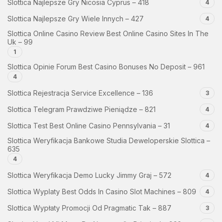
Slottica Najlepsze Gry Nicosia Cyprus – 418
4
Slottica Najlepsze Gry Wiele Innych – 427
4
Slottica Online Casino Review Best Online Casino Sites In The
Uk – 99
1
Slottica Opinie Forum Best Casino Bonuses No Deposit – 961
4
Slottica Rejestracja Service Excellence – 136
3
Slottica Telegram Prawdziwe Pieniądze – 821
4
Slottica Test Best Online Casino Pennsylvania – 31
4
Slottica Weryfikacja Bankowe Studia Deweloperskie Slottica –
635
4
Slottica Weryfikacja Demo Lucky Jimmy Graj – 572
4
Slottica Wyplaty Best Odds In Casino Slot Machines – 809
4
Slottica Wypłaty Promocji Od Pragmatic Tak – 887
3