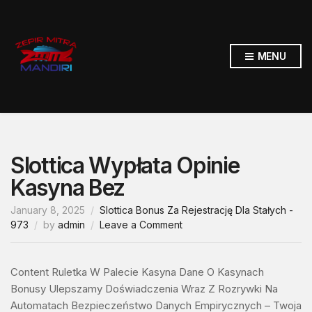
MENU
Slottica Wypłata Opinie
Kasyna Bez
January 8, 2025
Slottica Bonus Za Rejestrację Dla Stałych -
on
973
by
admin
Leave a Comment
Slottica
Wypłata
Opinie
Content Ruletka W Palecie Kasyna Dane O Kasynach
Kasyna
Bonusy Ulepszamy Doświadczenia Wraz Z Rozrywki Na
Bez
Automatach Bezpieczeństwo Danych Empirycznych – Twoja