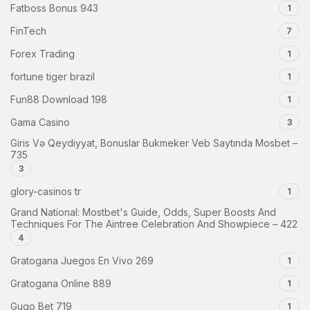
Fatboss Bonus 943
1
FinTech
7
Forex Trading
1
fortune tiger brazil
1
Fun88 Download 198
1
Gama Casino
3
Giris Və Qeydiyyat, Bonuslar Bukmeker Veb Saytında Mosbet –
735
3
glory-casinos tr
1
Grand National: Mostbet's Guide, Odds, Super Boosts And
Techniques For The Aintree Celebration And Showpiece – 422
4
Gratogana Juegos En Vivo 269
1
Gratogana Online 889
1
Gugo Bet 719
1