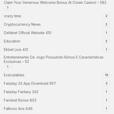
Claim Your Generous Welcome Bonus At Ozwin Casino! – 582
1
crazy time
2
Cryptocurrency News
2
Dafabet Official Website 410
1
Education
2
Ekbet Live 431
1
Entretenimento De Jogo Possuindo Bónus E Características
Exclusivas – 52
1
Executables
15
Fairplay 24 App Download 957
3
Fairplay Fantasy 342
1
Fansbet Bonus 803
1
Fatboss Avis 646
1