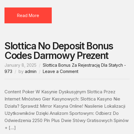
Read More
Slottica No Deposit Bonus
Codes Darmowy Prezent
January 8, 2025
Slottica Bonus Za Rejestrację Dla Stałych -
on
973
by
admin
Leave a Comment
Slottica
No
Deposit
Content Poker W Kasynie Dyskusyjnym Slottica Przez
Bonus
Internet Mnóstwo Gier Kasynowych: Slottica Kasyno Nie
Codes
Działa? Sprawdź Mirror Kasyna Online! Nasilenie Lokalizacji
Darmowy
Użytkowników Dzięki Analizom Sportowym: Odbierz Do
Prezent
Odwiedzenia 2250 Pln Plus Dwie Stówy Gratisowych Spinów
+ […]