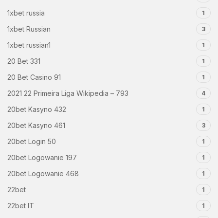
1xbet russia
1
1xbet Russian
3
1xbet russian1
1
20 Bet 331
1
20 Bet Casino 91
1
2021 22 Primeira Liga Wikipedia – 793
4
20bet Kasyno 432
1
20bet Kasyno 461
3
20bet Login 50
1
20bet Logowanie 197
1
20bet Logowanie 468
1
22bet
1
22bet IT
1