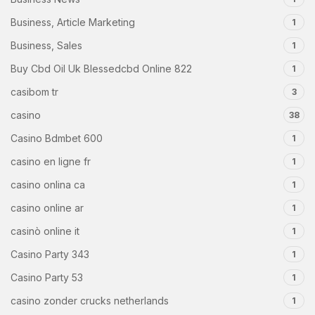
Business, Article Marketing
1
Business, Sales
1
Buy Cbd Oil Uk Blessedcbd Online 822
1
casibom tr
3
casino
38
Casino Bdmbet 600
1
casino en ligne fr
1
casino onlina ca
1
casino online ar
1
casinò online it
1
Casino Party 343
1
Casino Party 53
1
casino zonder crucks netherlands
1