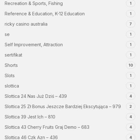
Recreation & Sports, Fishing
1
Reference & Education, K-12 Education
1
ricky casino australia
7
se
1
Self Improvement, Attraction
1
sertifikat
1
Shorts
10
Slots
1
slottica
1
Slottica 24 Nas Już Dziś – 439
4
Slottica 25 Zł Bonus Jeszcze Bardziej Ekscytująca – 979
2
Slottica 39 Jest Ich – 810
4
Slottica 43 Cherry Fruits Graj Demo – 683
4
Slottica 46 Czk Azn – 436
4