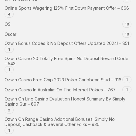
Online Sports Wagering 125% First Down Payment Offer – 666
4
OS
10
Oscar
10
Ozwin Bonus Codes & No Deposit Offers Updated 2024! – 851
1
Ozwin Casino 20 Totally Free Spins No Deposit Reward Code
– 543
1
Ozwin Casino Free Chip 2023 Poker Caribbean Stud – 916
1
Ozwin Casino In Australia: On The Internet Pokies – 767
1
Ozwin On Line Casino Evaluation Honest Summary By Simply
Casino Gur – 897
2
Ozwin On Range Casino Additional Bonuses: Simply No
Deposit, Cashback & Several Other Folks – 930
1