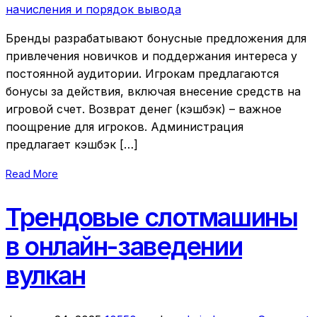
начисления и порядок вывода
Бренды разрабатывают бонусные предложения для
привлечения новичков и поддержания интереса у
постоянной аудитории. Игрокам предлагаются
бонусы за действия, включая внесение средств на
игровой счет. Возврат денег (кэшбэк) – важное
поощрение для игроков. Администрация
предлагает кэшбэк […]
Read More
Трендовые слотмашины
в онлайн-заведении
вулкан