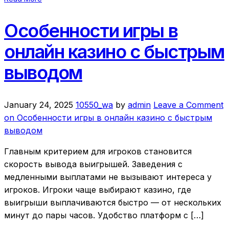
Особенности игры в
онлайн казино с быстрым
выводом
January 24, 2025
10550_wa
by
admin
Leave a Comment
on Особенности игры в онлайн казино с быстрым
выводом
Главным критерием для игроков становится
скорость вывода выигрышей. Заведения с
медленными выплатами не вызывают интереса у
игроков. Игроки чаще выбирают казино, где
выигрыши выплачиваются быстро — от нескольких
минут до пары часов. Удобство платформ с […]