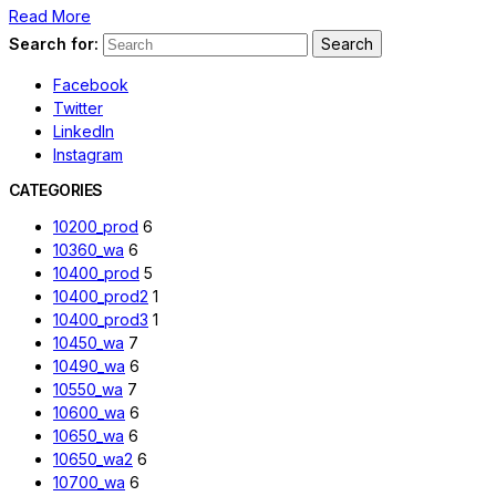
Read More
Search for:
Search
Facebook
Twitter
LinkedIn
Instagram
CATEGORIES
10200_prod
6
10360_wa
6
10400_prod
5
10400_prod2
1
10400_prod3
1
10450_wa
7
10490_wa
6
10550_wa
7
10600_wa
6
10650_wa
6
10650_wa2
6
10700_wa
6