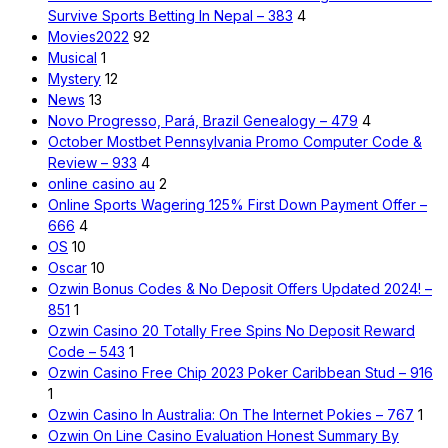
Survive Sports Betting In Nepal – 383
4
Movies2022
92
Musical
1
Mystery
12
News
13
Novo Progresso, Pará, Brazil Genealogy – 479
4
October Mostbet Pennsylvania Promo Computer Code &
Review – 933
4
online casino au
2
Online Sports Wagering 125% First Down Payment Offer –
666
4
OS
10
Oscar
10
Ozwin Bonus Codes & No Deposit Offers Updated 2024! –
851
1
Ozwin Casino 20 Totally Free Spins No Deposit Reward
Code – 543
1
Ozwin Casino Free Chip 2023 Poker Caribbean Stud – 916
1
Ozwin Casino In Australia: On The Internet Pokies – 767
1
Ozwin On Line Casino Evaluation Honest Summary By