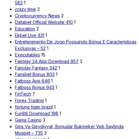
582
1
crazy time
2
Cryptocurrency News
2
Dafabet Official Website 410
1
Education
2
Ekbet Live 431
1
Entretenimento De Jogo Possuindo Bónus E Características
Exclusivas – 52
1
Executables
15
Fairplay 24 App Download 957
3
Fairplay Fantasy 342
1
Fansbet Bonus 803
1
Fatboss Avis 646
1
Fatboss Bonus 943
1
FinTech
7
Forex Trading
1
fortune tiger brazil
1
Fun88 Download 198
1
Gama Casino
3
Giris Və Qeydiyyat, Bonuslar Bukmeker Veb Saytında
Mosbet – 735
3