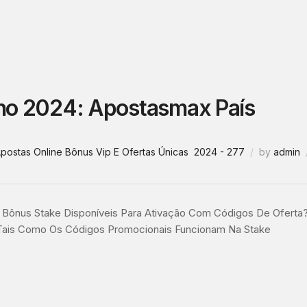
no 2024: Apostasmax País
postas Online Bônus Vip E Ofertas Únicas ️ 2024 - 277
by
admin
Bônus Stake Disponíveis Para Ativação Com Códigos De Oferta
Tais Como Os Códigos Promocionais Funcionam Na Stake