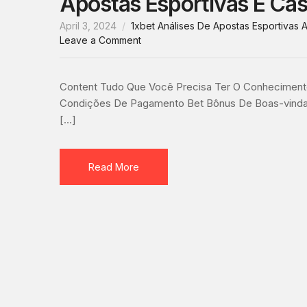
Apostas Esportivas E Cass
April 3, 2024
1xbet Análises De Apostas Esportivas A
on
Leave a Comment
Apostas
Esportivas
E
Content Tudo Que Você Precisa Ter O Conhecimen
Cassino
Condições De Pagamento Bet Bônus De Boas-vinda
On
[…]
The
Internet
No
Read More
Brasil