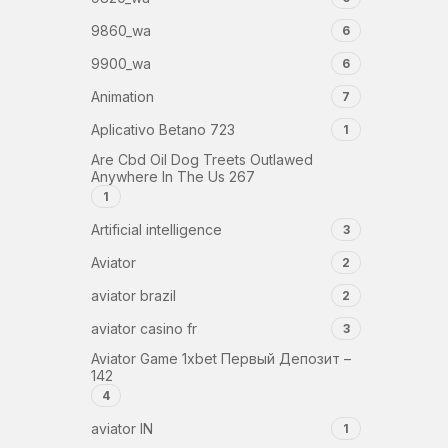
9860_wa
6
9900_wa
6
Animation
7
Aplicativo Betano 723
1
Are Cbd Oil Dog Treets Outlawed
Anywhere In The Us 267
1
Artificial intelligence
3
Aviator
2
aviator brazil
2
aviator casino fr
3
Aviator Game 1xbet Первый Депозит –
142
4
aviator IN
1