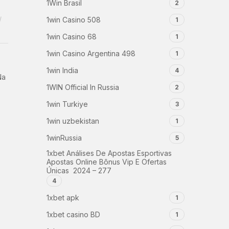
1Win Brasil
2
1win Casino 508
1
1win Casino 68
1
1win Casino Argentina 498
1
1win India
4
Na
1WIN Official In Russia
2
1win Turkiye
3
1win uzbekistan
1
1winRussia
5
1xbet Análises De Apostas Esportivas
Apostas Online Bônus Vip E Ofertas
Únicas ️ 2024 – 277
4
1xbet apk
1
1xbet casino BD
1