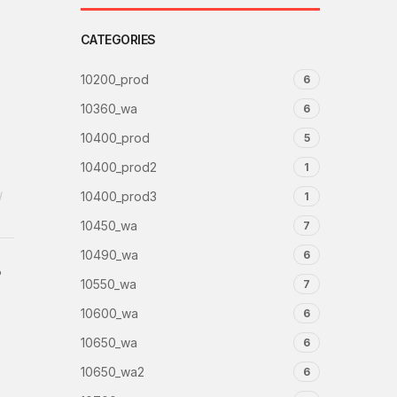
CATEGORIES
10200_prod
6
10360_wa
6
10400_prod
5
10400_prod2
1
10400_prod3
1
10450_wa
7
10490_wa
6
?
10550_wa
7
10600_wa
6
10650_wa
6
10650_wa2
6